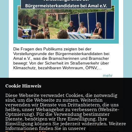
Die Fragen des Publikums zeigten bei der
Vorstellungsrunde der Bürgermeisterkandidaten bei
Amal e.V., was die Bramscherinnen und Bramscher
bewegt: Von der Sicherheit im Straßenverkehr über
Klimaschutz, bezahlbaren Wohnraum, ÖPNV,
Flächennutzung und Digitalisierung in der Verwaltung
mehr
bis hin zur Stärkung des sozialen Miteinanders.
Es gibt reichlich zu tun, um unsere Stadt noch
Cookie Hinweis
attraktiver, lebenswerter, nachhaltiger und
zukunftsorientierter zu gestalten: Unsere
cdu.bramsche
Teilen auf
Diese Webseite verwendet Cookies, die notwendig
Bürgermeisterkandidatin Petra Strunk packt es an!
sind, um die Webseite zu nutzen. Weiterhin
verwenden wir Dienste von Drittanbietern, die uns
#
cdubramsche
#
bramsche
#
b
ürgermeisterin
helfen, unser Webangebot zu verbessern (Website-
Optmierung). Für die Verwendung bestimmter
vor
3 Tagen
Dienste, benötigen wir Ihre Einwilligung. Ihre
Einwilligung können Sie jederzeit widerrufen. Weitere
Informationen finden Sie in unserer