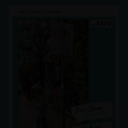
und das Wiedersehen mit vielen bekannten Gesichtern.
vor
7 Tagen 2 Stunden
Besonders beeindruckt hat uns das enorme
ehrenamtliche Engagement der vielen Helferinnen und
Helfer. Mit großem Einsatz haben sie ein hervorragend
organisiertes Turnier auf die Beine gestellt und einmal
mehr gezeigt, wie wichtig das Ehrenamt für unsere
Vereine und unsere Gemeinschaft ist.
Der idyllische Turnierplatz unter den alten Bäumen und
die entspannte Atmosphäre machten das Wochenende
zu einem echten Erlebnis. Vielen Dank an den RuF
Ueffeln-Balkum e.V. für die Einladung und die herzliche
Gastfreundschaft. Wir wünschen dem Verein weiterhin
viel Erfolg und freuen uns schon auf das nächste
Turnier!
#
CDUBramsche
#
PetraStrunk
#
Ehrenamt
#
Reitsport
#
Bramsche
Bild wurde mit Hilfe von KI bearbeitet