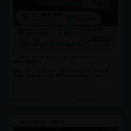
🚨 Schon wieder Vandalismus gegen unsere
Wahlplakate.
Dieses Mal wurde eines unserer Bauzaunplakate im
Ortsteil Achmer an der DGA massiv beschmiert.
mehr
Unterschiedliche politische Meinungen gehören zur
Demokratie. Sachbeschädigung, Beleidigungen und
Vandalismus gehören nicht dazu.
cdu.bramsche
Teilen auf
Wer Wahlplakate zerstört oder beschmiert, greift nicht
nur eine Partei an, sondern den fairen demokratischen
Wettbewerb. Das werden wir nicht hinnehmen.
vor
11 Tagen 21 Stunden
➡️ Wir setzen eine Belohnung von 500 € für Hinweise
aus, die zur Ermittlung der Täter führen.