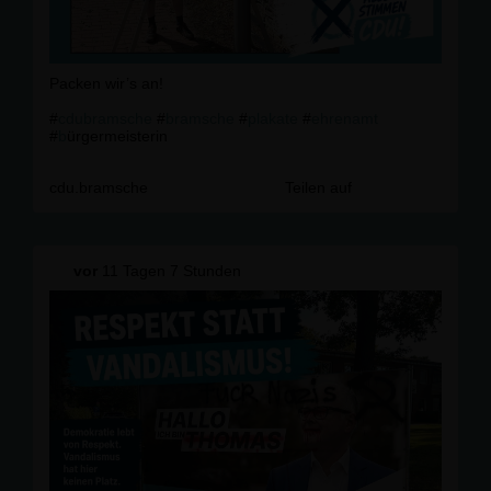
Packen wir’s an!
#
cdubramsche
#
bramsche
#
plakate
#
ehrenamt
#
b
ürgermeisterin
cdu.bramsche
Teilen auf
vor
11 Tagen 7 Stunden