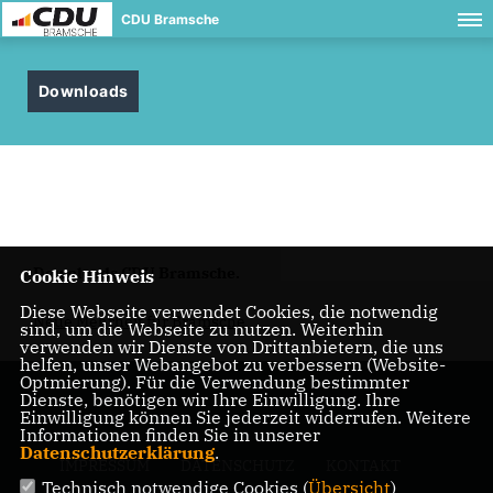
CDU Bramsche
Downloads
Downloads CDU Bramsche.
Cookie Hinweis
Diese Webseite verwendet Cookies, die notwendig
Neue Mehrheit für Bramsche
sind, um die Webseite zu nutzen. Weiterhin
verwenden wir Dienste von Drittanbietern, die uns
helfen, unser Webangebot zu verbessern (Website-
Optmierung). Für die Verwendung bestimmter
Dienste, benötigen wir Ihre Einwilligung. Ihre
Einwilligung können Sie jederzeit widerrufen. Weitere
Informationen finden Sie in unserer
Datenschutzerklärung
.
IMPRESSUM
DATENSCHUTZ
KONTAKT
Technisch notwendige Cookies (
Übersicht
)