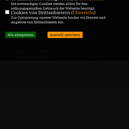
CDU Osnabrück-Land
Die notwendigen Cookies werden allein für den
ordnungsgemäßen Gebrauch der Webseite benötigt.
Cookies von Drittanbietern (
Übersicht
)
Zur Optimierung unserer Webseite binden wir Dienste und
CDU in Niedersachsen
Angebote von Drittanbietern ein.
Alle akzeptieren
Auswahl speichern
CDU Deutschlands
@2026 CDU Bramsche
Realisation: Sharkness Media
Alle Rechte vorbehalten.
GmbH & Co. KG