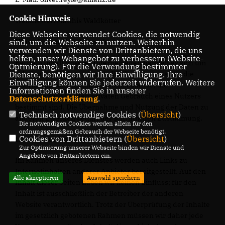
Cookie Hinweis
Webmaster: Matthis Waldkötter
Diese Webseite verwendet Cookies, die notwendig
sind, um die Webseite zu nutzen. Weiterhin
Hinweis zum Urheberrecht:
verwenden wir Dienste von Drittanbietern, die uns
helfen, unser Webangebot zu verbessern (Website-
Bei dem Inhalt unserer Internetseiten handelt es sich um
Optmierung). Für die Verwendung bestimmter
Dienste, benötigen wir Ihre Einwilligung. Ihre
urheberrechtlich geschützte Werke. Wir gestatten die
Einwilligung können Sie jederzeit widerrufen. Weitere
Übernahme von Texten in Datenbestände, die
Informationen finden Sie in unserer
ausschließlich für den privaten Gebrauch eines Nutzers
Datenschutzerklärung
.
bestimmt sind. Die Übernahme und Nutzung der Daten zu
Technisch notwendige Cookies (
Übersicht
)
anderen Zwecken bedarf der schriftlichen Zustimmung.
Die notwendigen Cookies werden allein für den
ordnungsgemäßen Gebrauch der Webseite benötigt.
Cookies von Drittanbietern (
Übersicht
)
Hinweis zur Haftung
Zur Optimierung unserer Webseite binden wir Dienste und
Angebote von Drittanbietern ein.
Im Rahmen unseres Dienstes werden auch Links zu
Internetinhalten anderer Anbieter bereitgestellt. Auf den
Alle akzeptieren
Auswahl speichern
Inhalt dieser Seiten haben wir keinen Einfluss; für den
Inhalt ist ausschließlich der Betreiber der anderen
Website verantwortlich. Trotz der Überprüfung der Inhalte
im gesetzlich gebotenen Rahmen müssen wir daher jede