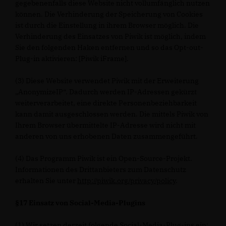
gegebenenfalls diese Website nicht vollumfänglich nutzen
können. Die Verhinderung der Speicherung von Cookies
ist durch die Einstellung in ihrem Browser möglich. Die
Verhinderung des Einsatzes von Piwik ist möglich, indem
Sie den folgenden Haken entfernen und so das Opt-out-
Plug-in aktivieren: [Piwik iFrame].
(3) Diese Website verwendet Piwik mit der Erweiterung
AnonymizeIP“. Dadurch werden IP-Adressen gekürzt
weiterverarbeitet, eine direkte Personenbeziehbarkeit
kann damit ausgeschlossen werden. Die mittels Piwik von
Ihrem Browser übermittelte IP-Adresse wird nicht mit
anderen von uns erhobenen Daten zusammengeführt.
(4) Das Programm Piwik ist ein Open-Source-Projekt.
Informationen des Drittanbieters zum Datenschutz
erhalten Sie unter
http://piwik.org/privacy/policy
.
§17 Einsatz von Social-Media-Plugins
(1) Wir setzen derzeit folgende Social-Media-Plug-ins ein: