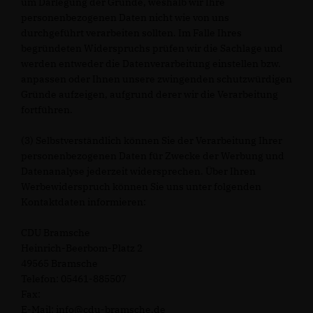
um Darlegung der Gründe, weshalb wir Ihre
personenbezogenen Daten nicht wie von uns
durchgeführt verarbeiten sollten. Im Falle Ihres
begründeten Widerspruchs prüfen wir die Sachlage und
werden entweder die Datenverarbeitung einstellen bzw.
anpassen oder Ihnen unsere zwingenden schutzwürdigen
Gründe aufzeigen, aufgrund derer wir die Verarbeitung
fortführen.
(3) Selbstverständlich können Sie der Verarbeitung Ihrer
personenbezogenen Daten für Zwecke der Werbung und
Datenanalyse jederzeit widersprechen. Über Ihren
Werbewiderspruch können Sie uns unter folgenden
Kontaktdaten informieren:
CDU Bramsche
Heinrich-Beerbom-Platz 2
49565 Bramsche
Telefon: 05461-885507
Fax:
E-Mail: info@cdu-bramsche.de