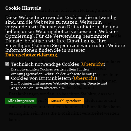
Cookie Hinweis
(1) Neben der rein informatorischen Nutzung unserer
Webseite bieten wir verschiedene Leistungen an, die Sie
Diese Webseite verwendet Cookies, die notwendig
sind, um die Webseite zu nutzen. Weiterhin
bei Interesse nutzen können. Dazu müssen Sie in der
verwenden wir Dienste von Drittanbietern, die uns
Regel personenbezogene Daten angeben, die wir zur
helfen, unser Webangebot zu verbessern (Website-
Optmierung). Für die Verwendung bestimmter
Erbringung der jeweiligen Leistung nutzen und für die die
Dienste, benötigen wir Ihre Einwilligung. Ihre
zuvor genannten Grundsätze zur Datenverarbeitung
Einwilligung können Sie jederzeit widerrufen. Weitere
gelten.
Informationen finden Sie in unserer
Datenschutzerklärung
.
Für die Kommunikation bitten wir das Kontaktformular zu
Technisch notwendige Cookies (
Übersicht
)
verwenden. Darüberhinaus finden Sie in unserem
Die notwendigen Cookies werden allein für den
ordnungsgemäßen Gebrauch der Webseite benötigt.
Internetangebot u.U. weitere E-Mail-Adressen einzelner
Cookies von Drittanbietern (
Übersicht
)
Stellen oder Personen. Auch an diese Adressen können
Zur Optimierung unserer Webseite binden wir Dienste und
Sie E-Mails senden. Möchten Sie E-Mails mit
Angebote von Drittanbietern ein.
Dateianhängen senden, so beachten Sie bitte, dass wir
nicht alle auf dem Markt verfügbaren Dateiformate und
Alle akzeptieren
Auswahl speichern
Anwendungen unterstützen können. In Einzelfällen kann
es möglich sein, dass die E-Mail nicht verarbeitet werden
kann.