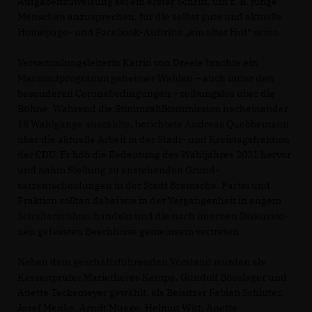
Aufgabenzuweisung sei ein erster Schritt, um z. B. junge
Menschen anzusprechen, für die selbst gute und aktuelle
Home­page- und Facebook-Auftritte „ein alter Hut“ seien.
Versammlungsleiterin Katrin von Dreele brachte ein
Mammutprogramm geheimer Wahlen – auch unter den
besonderen Coronabedingungen – reibungslos über die
Bühne. Während die Stimmzählkommission nacheinander
18 Wahlgänge auszählte, berichtete Andreas Quebbe­mann
über die aktuelle Arbeit in der Stadt- und Kreistags­fraktion
der CDU. Er hob die Bedeutung des Wahljahres 2021 hervor
und nahm Stellung zu anstehenden Grund­
satzentscheidungen in der Stadt Bramsche. Partei und
Fraktion sollten dabei wie in der Vergangenheit in engem
Schulterschluss handeln und die nach internen Dis­kussio­
nen gefassten Beschlüsse gemeinsam vertreten.
Neben dem geschäftsführenden Vorstand wurden als
Kassenprüfer Marietheres Kempe, Gundolf Böselager und
Anette Teckemeyer gewählt, als Beisitzer Fabian Schlüter,
Josef Menke, Arndt Mügge, Helmut Witt, Anette