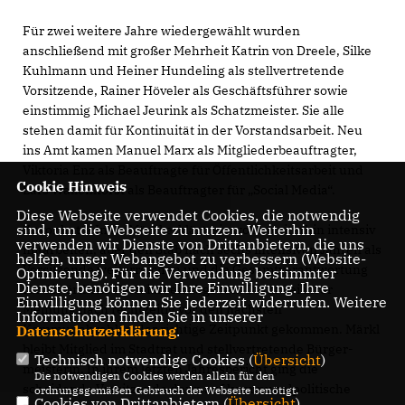
Für zwei weitere Jahre wiedergewählt wurden
anschließend mit großer Mehrheit Katrin von Dreele, Silke
Kuhlmann und Heiner Hundeling als stellvertreten­de
Vorsitzende, Rainer Höveler als Geschäftsführer sowie
einstimmig Michael Jeurink als Schatzmeister. Sie alle
stehen damit für Kontinuität in der Vorstands­arbeit. Neu
ins Amt kamen Manuel Marx als Mitglieder­beauf­tragter,
Viktoria Enz als Beauftragte für Öffentlichkeitsarbeit und
Cookie Hinweis
Lars Wallenhorst als Beauftragter für „Social Media“.
Diese Webseite verwendet Cookies, die notwendig
sind, um die Webseite zu nutzen. Weiterhin
Zuvor hatte Imke Märkl erklärt, sie wolle weiterhin intensiv
verwenden wir Dienste von Drittanbietern, die uns
mitar­beiten, aber den Stab nach sechs intensiven Jahren als
helfen, unser Webangebot zu verbessern (Website-
Vorsitzende weiterreichen und die Gesamt­verant­wortung
Optmierung). Für die Verwendung bestimmter
Dienste, benötigen wir Ihre Einwilligung. Ihre
für die örtliche Parteiarbeit abgeben. Dafür sei ihrer
Einwilligung können Sie jederzeit widerrufen. Weitere
Meinung nach rechtzei­tig vor den nächsten
Informationen finden Sie in unserer
Kommunalwahlen der richtige Zeitpunkt gekommen. Märkl
Datenschutzerklärung
.
bleibt Mitglied im Stadtrat und stellvertretende Bürger­
Technisch notwendige Cookies (
Übersicht
)
meisterin. In ihrem letzten Jahres­bericht ging die
Die notwendigen Cookies werden allein für den
scheidende Vorsitzende dann auf kommunalpolitische
ordnungsgemäßen Gebrauch der Webseite benötigt.
Cookies von Drittanbietern (
Übersicht
)