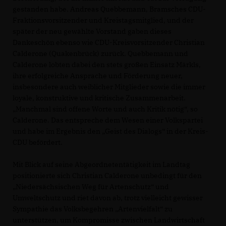
gestanden habe. Andreas Quebbemann, Bramsches CDU-
Fraktionsvorsitzender und Kreis­tags­mitglied, und der
später der neu gewählte Vorstand gaben dieses
Dankeschön ebenso wie CDU-Kreisvorsitzender Christian
Calderone (Quakenbrück) zurück. Quebbemann und
Calderone lobten dabei den stets großen Einsatz Märkls,
ihre erfolgreiche Ansprache und Förderung neuer,
insbesondere auch weiblicher Mit­glieder sowie die immer
loyale, konstruktive und kritische Zusammen­arbeit.
Manch­mal sind offene Worte und auch Kritik nötig“, so
Calderone. Das entspreche dem Wesen einer Volks­partei
und habe im Ergebnis den „Geist des Dialogs“ in der Kreis-
CDU befördert.
Mit Blick auf seine Abgeordnetentätigkeit im Landtag
positionierte sich Christian Calderone unbedingt für den
Niedersächsischen Weg für Artenschutz“ und
Umweltschutz und riet davon ab, trotz vielleicht gewisser
Sympathie das Volks­begehren „Artenvielfalt“ zu
unterstützen, um Kompromisse zwischen Landwirtschaft