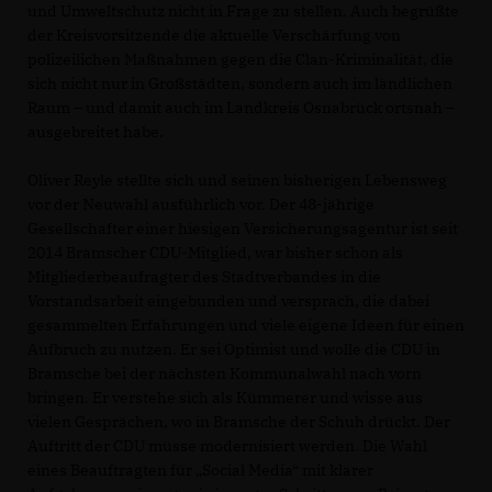
und Umweltschutz nicht in Frage zu stellen. Auch begrüßte
der Kreisvorsitzende die aktuelle Verschärfung von
polizeilichen Maßnahmen gegen die Clan-Kriminalität, die
sich nicht nur in Großstädten, sondern auch im ländlichen
Raum – und damit auch im Landkreis Osnabrück ortsnah –
ausgebreitet habe.
Oliver Reyle stellte sich und seinen bisherigen Lebensweg
vor der Neuwahl aus­führ­lich vor. Der 48-jährige
Gesellschafter einer hiesigen Versicherungsagentur ist seit
2014 Bramscher CDU-Mitglied, war bisher schon als
Mitglieder­beaufragter des Stadt­verbandes in die
Vorstandsarbeit eingebun­den und versprach, die dabei
gesam­melten Erfahrun­gen und viele eigene Ideen für einen
Aufbruch zu nutzen. Er sei Optimist und wolle die CDU in
Bramsche bei der nächsten Kommunal­wahl nach vorn
bringen. Er verstehe sich als Kümmerer und wisse aus
vielen Gesprächen, wo in Bramsche der Schuh drückt. Der
Auftritt der CDU müsse modernisiert werden. Die Wahl
eines Beauftragten für „Social Media“ mit klarer